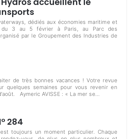
Hydros accueillent le
ansports
waterways, dédiés aux économies maritime et
t du 3 au 5 février à Paris, au Parc des
 Organisé par le Groupement des Industries de
aiter de très bonnes vacances ! Votre revue
our quelques semaines pour vous revenir en
d’août. Aymeric AVISSE : « La mer se…
N° 284
st toujours un moment particulier. Chaque
 rendez-vous, de plus en plus nombreux et