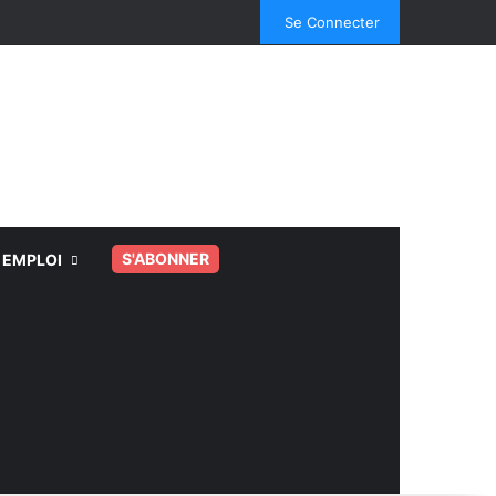
Facebook
X
Linkedin
YouTube
Instagram
Spotify
TikTok
Se Connecter
S'ABONNER
EMPLOI
.