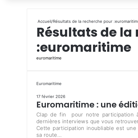
Accueil
/
Résultats de la recherche pour :euromariti
Résultats de la
:
euromaritime
R
e
c
h
Euromaritime
e
r
17 février 2026
c
Euromaritime : une édit
h
e
Clap de fin pour notre participation à
r
dernières interviews que vous retrouve
Cette participation inoubliable est un
:
sa route…