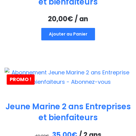
et bienfaiteurs
20,00
€
/ an
Ajouter au Panier
PROMO !
Jeune Marine 2 ans Entreprises
et bienfaiteurs
Le
Le
35,00
€
/ 2 ans
40,00
€