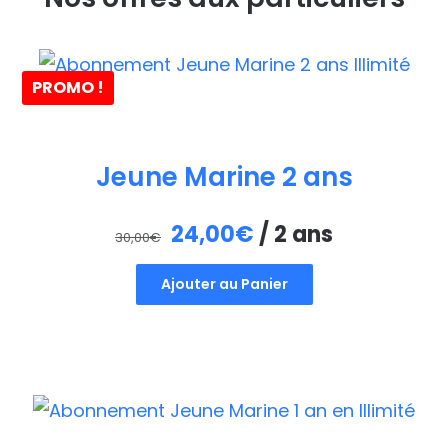
PROMO !
Jeune Marine 2 ans
Le
Le
24,00
€
/ 2 ans
30,00
€
prix
prix
Ajouter au Panier
initial
actuel
était :
est :
30,00€.
24,00€.