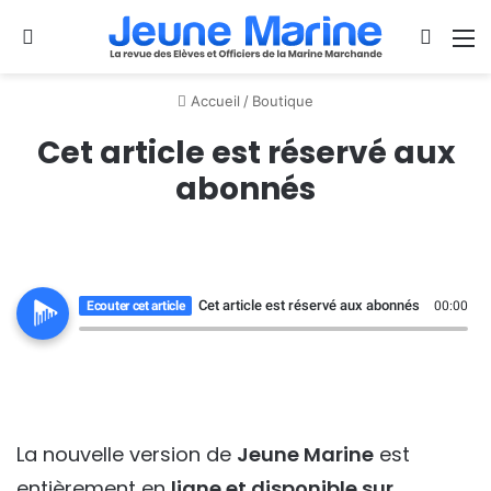
Se connecter
Switch
M
Accueil
/
Boutique
Cet article est réservé aux
abonnés
Cet article est réservé aux abonnés
Ecouter cet article
00:00
La nouvelle version de
Jeune Marine
est
entièrement en
ligne et disponible sur