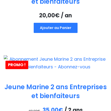
et bienfaiteurs
20,00
€
/ an
Ajouter au Panier
PROMO !
Jeune Marine 2 ans Entreprises
et bienfaiteurs
Le
Le
35,00
€
/ 2 ans
40,00
€