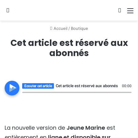
Se connecter
Switch
M
Accueil
/
Boutique
Cet article est réservé aux
abonnés
Cet article est réservé aux abonnés
Ecouter cet article
00:00
La nouvelle version de
Jeune Marine
est
entièrement en
ligne et disponible sur