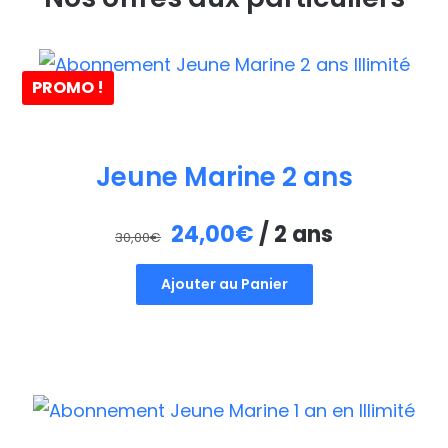
PROMO !
Jeune Marine 2 ans
Le
Le
24,00
€
/ 2 ans
30,00
€
prix
prix
Ajouter au Panier
initial
actuel
était :
est :
30,00€.
24,00€.