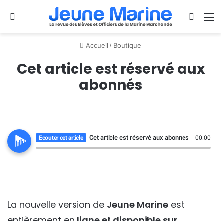
Se connecter
Switch
M
Accueil
/
Boutique
Cet article est réservé aux
abonnés
Cet article est réservé aux abonnés
Ecouter cet article
00:00
La nouvelle version de
Jeune Marine
est
entièrement en
ligne et disponible sur