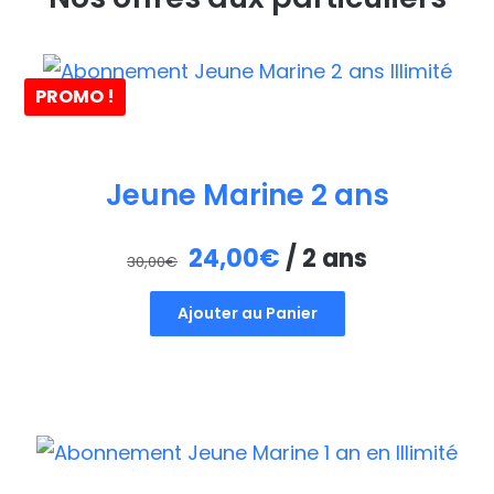
PROMO !
Jeune Marine 2 ans
Le
Le
24,00
€
/ 2 ans
30,00
€
prix
prix
Ajouter au Panier
initial
actuel
était :
est :
30,00€.
24,00€.