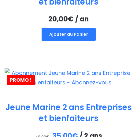
et bienfaiteurs
20,00
€
/ an
Ajouter au Panier
PROMO !
Jeune Marine 2 ans Entreprises
et bienfaiteurs
Le
Le
35,00
€
/ 2 ans
40,00
€