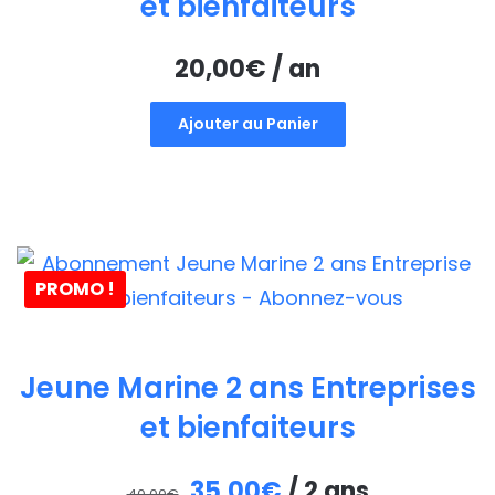
et bienfaiteurs
20,00
€
/ an
Ajouter au Panier
PROMO !
Jeune Marine 2 ans Entreprises
et bienfaiteurs
Le
Le
35,00
€
/ 2 ans
40,00
€