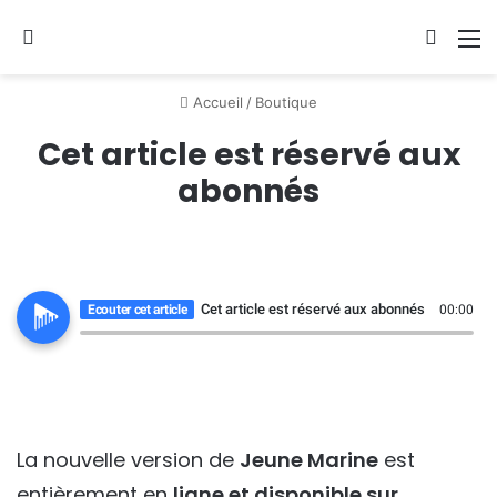
Se connecter
Switch
M
Accueil
/
Boutique
Cet article est réservé aux
abonnés
Cet article est réservé aux abonnés
Ecouter cet article
00:00
La nouvelle version de
Jeune Marine
est
entièrement en
ligne et disponible sur