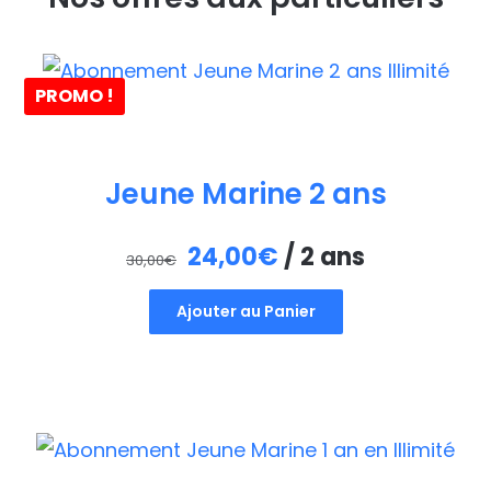
PROMO !
Jeune Marine 2 ans
Le
Le
24,00
€
/ 2 ans
30,00
€
prix
prix
Ajouter au Panier
initial
actuel
était :
est :
30,00€.
24,00€.