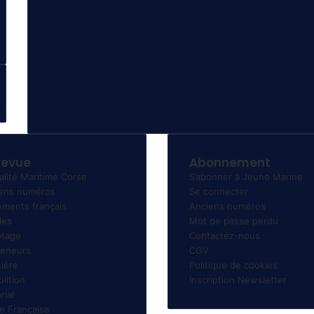
revue
Abonnement
alité Maritime Corse
S’abonner à Jeune Marine
ens numéros
Se connecter
ments français
Anciens numéros
les
Mot de passe perdu
tage
Contactez-nous
eneurs
CGV
sière
Politique de cookies
lition
Inscription Newsletter
rial
te Française