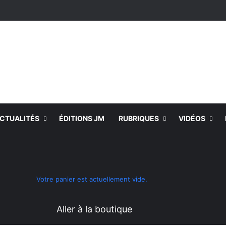
CTUALITÉS
ÉDITIONS JM
RUBRIQUES
VIDÉOS
Voir votre panier
Switch skin
Rechercher
Votre panier est actuellement vide.
Aller à la boutique