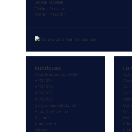
JEUNE MARINE
10 Quai Frissard
76600 LE HAVRE
Rubriques
La 
HydroContest by ENSM
Actu
AEM2025
Anci
AEM2024
Arme
AEM2023
Artic
AEM2022
Cabo
Cargos-paquebots.net
Cont
Actualité Maritime
Croi
À la une
Démo
Armements
Édito
Brèves
Flot