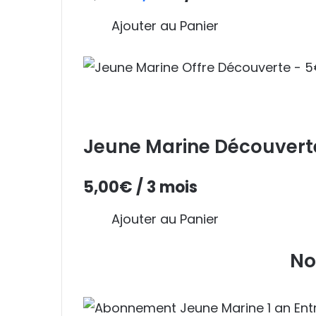
prix
prix
Ajouter au Panier
initial
actuel
était :
est :
30,00€.
24,00€.
Jeune Marine Découvert
5,00
€
/ 3 mois
Ajouter au Panier
No