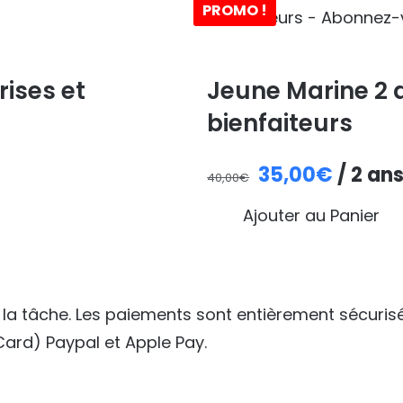
PROMO !
rises et
Jeune Marine 2 a
bienfaiteurs
Le
Le
35,00
€
/ 2 an
40,00
€
prix
prix
Ajouter au Panier
initial
actuel
était :
est :
40,00€.
35,00€
 la tâche. Les paiements sont entièrement sécuris
Card) Paypal et Apple Pay.