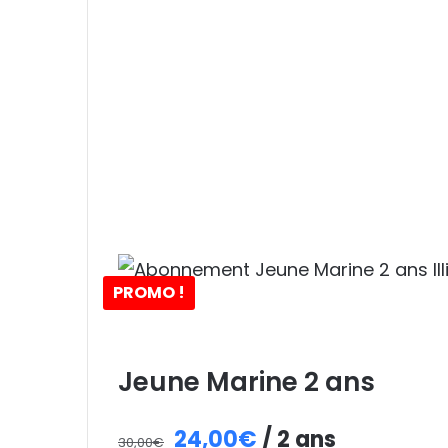
PROMO !
Jeune Marine 2 ans
Le
Le
24,00
€
/ 2 ans
30,00
€