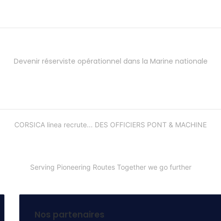
Devenir réserviste opérationnel dans la Marine nationale
CORSICA linea recrute... DES OFFICIERS PONT & MACHINE
Serving Pioneering Routes Together we go further
Nos partenaires