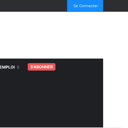
Facebook
X
Linkedin
YouTube
Instagram
Spotify
TikTok
Se Connecter
.
S'ABONNER
EMPLOI