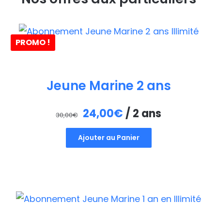
PROMO !
Jeune Marine 2 ans
Le
Le
24,00
€
/ 2 ans
30,00
€
prix
prix
Ajouter au Panier
initial
actuel
était :
est :
30,00€.
24,00€.