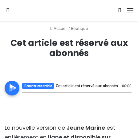
Se connecter
Switch
M
Accueil
/
Boutique
Cet article est réservé aux
abonnés
Cet article est réservé aux abonnés
Ecouter cet article
00:00
La nouvelle version de
Jeune Marine
est
entièrement en
ligne et disponible sur