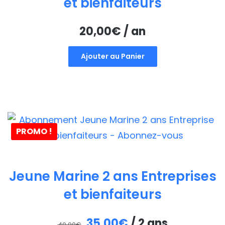
et bienfaiteurs
20,00
€
/ an
Ajouter au Panier
PROMO !
Jeune Marine 2 ans Entreprises
et bienfaiteurs
Le
Le
35,00
€
/ 2 ans
40,00
€