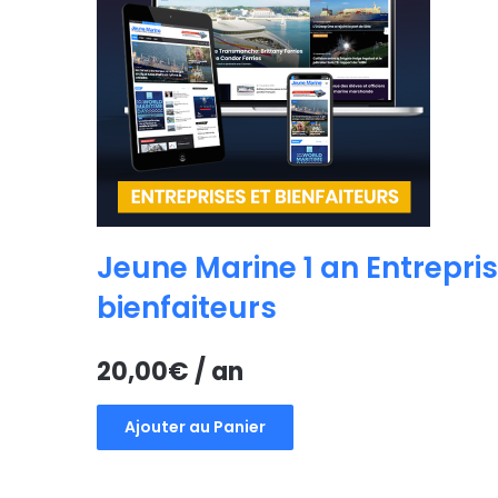
Jeune Marine 1 an Entrepris
bienfaiteurs
20,00
€
/ an
Ajouter au Panier