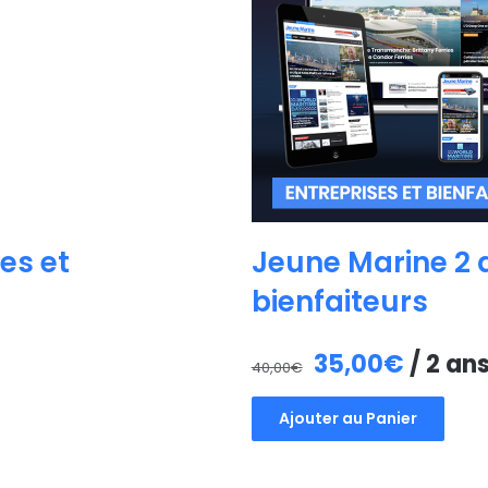
es et
Jeune Marine 2 a
bienfaiteurs
Le
Le
35,00
€
/ 2 an
40,00
€
prix
prix
Ajouter au Panier
initial
actuel
était :
est :