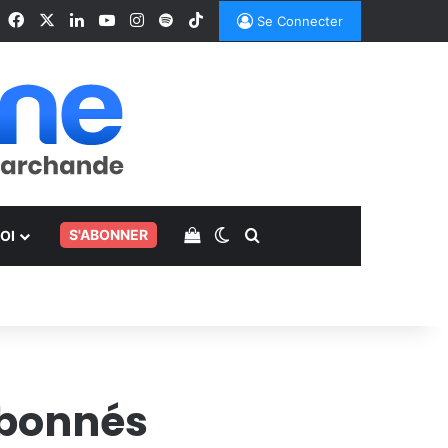
Facebook
X
Linkedin
YouTube
Instagram
Spotify
TikTok
Se Connecter
Voir votre panier
Switch skin
Rechercher
.
S'ABONNER
OI
abonnés