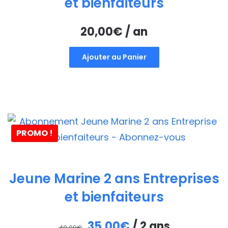
et bienfaiteurs
20,00
€
/ an
Ajouter au Panier
PROMO !
Jeune Marine 2 ans Entreprises
et bienfaiteurs
Le
Le
35,00
€
/ 2 ans
40,00
€