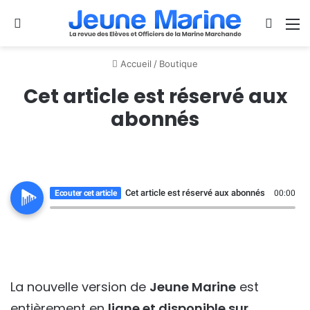
Se connecter
Switch
M
Accueil
/
Boutique
Cet article est réservé aux
abonnés
Cet article est réservé aux abonnés
Ecouter cet article
00:00
La nouvelle version de
Jeune Marine
est
entièrement en
ligne et disponible sur