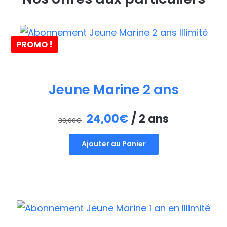
PROMO !
Jeune Marine 2 ans
Le
Le
24,00
€
/ 2 ans
30,00
€
prix
prix
Ajouter au Panier
initial
actuel
était :
est :
30,00€.
24,00€.