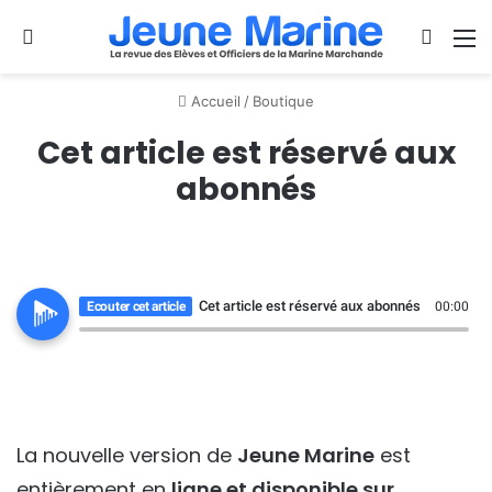
Se connecter
Switch
M
Accueil
/
Boutique
Cet article est réservé aux
abonnés
Cet article est réservé aux abonnés
Ecouter cet article
00:00
La nouvelle version de
Jeune Marine
est
entièrement en
ligne et disponible sur