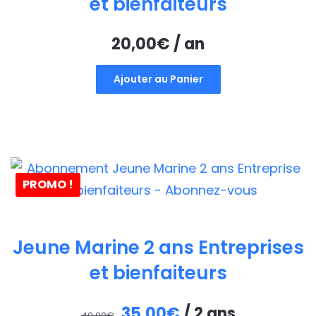
et bienfaiteurs
20,00
€
/ an
Ajouter au Panier
PROMO !
Jeune Marine 2 ans Entreprises
et bienfaiteurs
Le
Le
35,00
€
/ 2 ans
40,00
€