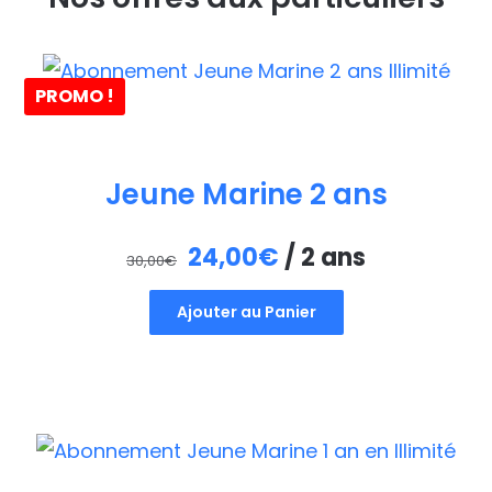
PROMO !
Jeune Marine 2 ans
Le
Le
24,00
€
/ 2 ans
30,00
€
prix
prix
Ajouter au Panier
initial
actuel
était :
est :
30,00€.
24,00€.