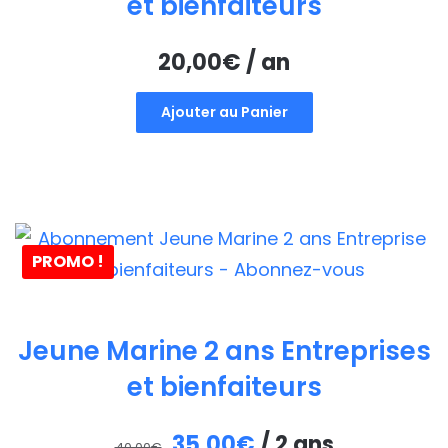
et bienfaiteurs
20,00
€
/ an
Ajouter au Panier
PROMO !
Jeune Marine 2 ans Entreprises
et bienfaiteurs
Le
Le
35,00
€
/ 2 ans
40,00
€