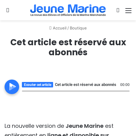
Se connecter
Switch
M
Accueil
/
Boutique
Cet article est réservé aux
abonnés
Cet article est réservé aux abonnés
Ecouter cet article
00:00
La nouvelle version de
Jeune Marine
est
entièrement en
ligne et disponible sur