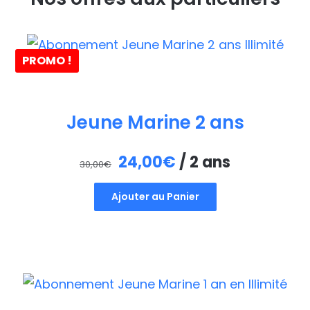
PROMO !
Jeune Marine 2 ans
Le
Le
24,00
€
/ 2 ans
30,00
€
prix
prix
Ajouter au Panier
initial
actuel
était :
est :
30,00€.
24,00€.