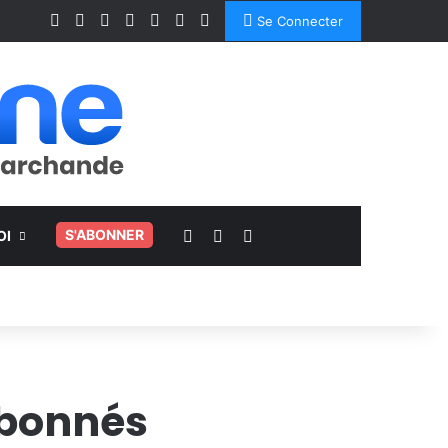
Facebook
X
Linkedin
YouTube
Instagram
Spotify
TikTok
Se Connecter
Voir votre panier
Switch skin
Rechercher
.
S'ABONNER
OI
abonnés