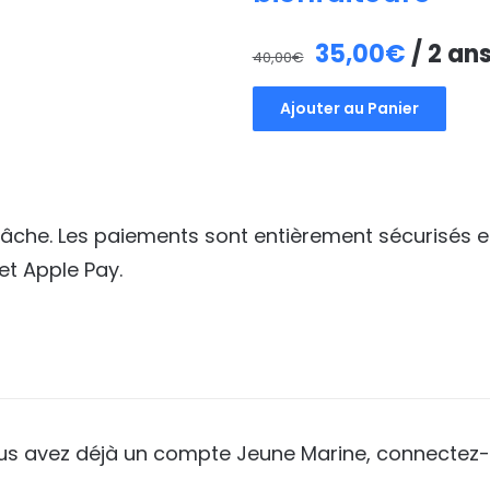
Le
Le
35,00
€
/ 2 an
40,00
€
prix
prix
Ajouter au Panier
initial
actuel
était :
est :
40,00€.
35,00€
 tâche. Les paiements sont entièrement sécurisés e
et Apple Pay.
ous avez déjà un compte Jeune Marine, connectez-