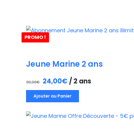
PROMO !
Jeune Marine 2 ans
Le
Le
24,00
€
/ 2 ans
30,00
€
prix
prix
Ajouter au Panier
initial
actuel
était :
est :
30,00€.
24,00€.