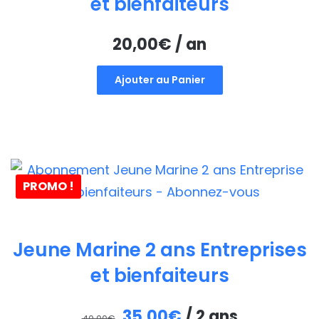
et bienfaiteurs
20,00
€
/ an
Ajouter au Panier
PROMO !
Jeune Marine 2 ans Entreprises
et bienfaiteurs
Le
Le
35,00
€
/ 2 ans
40,00
€