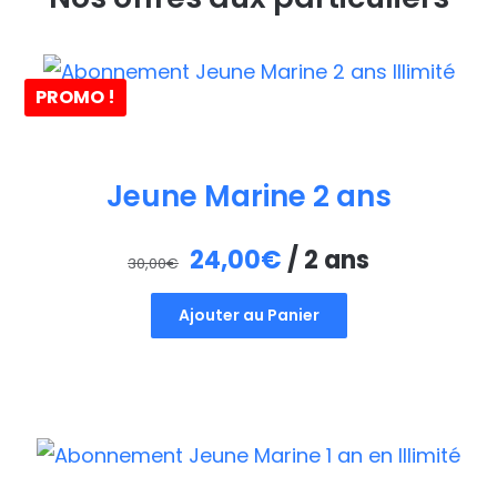
PROMO !
Jeune Marine 2 ans
Le
Le
24,00
€
/ 2 ans
30,00
€
prix
prix
Ajouter au Panier
initial
actuel
était :
est :
30,00€.
24,00€.