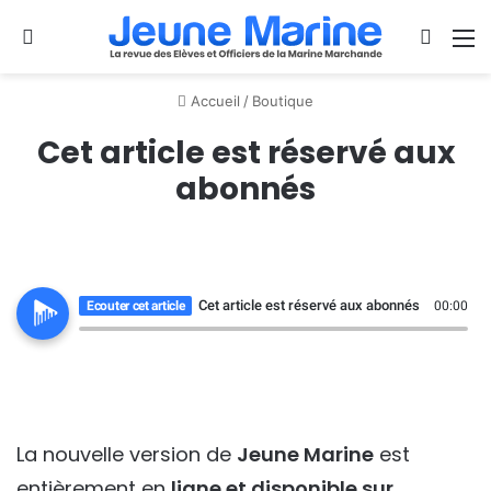
Se connecter
Switch
M
Accueil
/
Boutique
Cet article est réservé aux
abonnés
Cet article est réservé aux abonnés
Ecouter cet article
00:00
La nouvelle version de
Jeune Marine
est
entièrement en
ligne et disponible sur