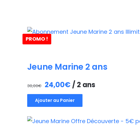
PROMO !
Jeune Marine 2 ans
Le
Le
24,00
€
/ 2 ans
30,00
€
prix
prix
Ajouter au Panier
initial
actuel
était :
est :
30,00€.
24,00€.