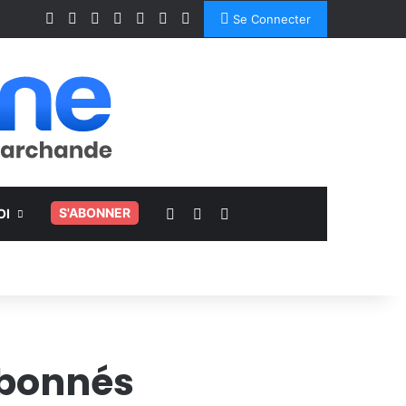
Facebook
X
Linkedin
YouTube
Instagram
Spotify
TikTok
Se Connecter
Voir votre panier
Switch skin
Rechercher
.
S'ABONNER
OI
abonnés