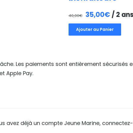
Le
Le
35,00
€
/ 2 an
40,00
€
prix
prix
Ajouter au Panier
initial
actuel
était :
est :
40,00€.
35,00€
 tâche. Les paiements sont entièrement sécurisés e
et Apple Pay.
ous avez déjà un compte Jeune Marine, connectez-