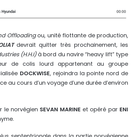
s Hyundai
00:00
nd Offloading
ou, unité flottante de production,
OLIAT
devrait quitter très prochainement, les
stries (H.H.I)
à bord du navire “heavy lift” type
teur de colis lourd appartenant au groupe
cialisée
DOCKWISE
, rejoindra la pointe nord de
ce au cours d’un voyage d’une durée d’environ
 le norvégien
SEVAN MARINE
et opéré par
ENI
nyme.
plus septentrionale dans la partie norvégienne