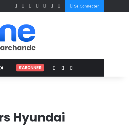
Facebook
X
Linkedin
YouTube
Instagram
Spotify
TikTok
Se Connecter
Voir votre panier
Switch skin
Rechercher
.
S'ABONNER
OI
ers Hyundai