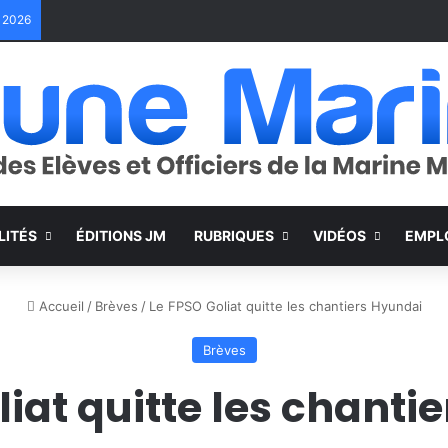
e 2026
LITÉS
ÉDITIONS JM
RUBRIQUES
VIDÉOS
EMPL
Accueil
/
Brèves
/
Le FPSO Goliat quitte les chantiers Hyundai
Brèves
liat quitte les chanti