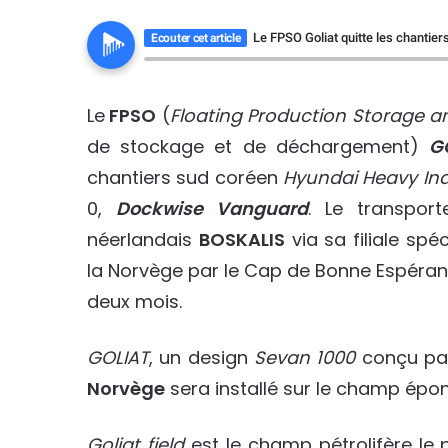
Le FPSO Goliat quitte les chantier
Ecouter cet article
Le
FPSO
(
Floating Production Storage a
de stockage et de déchargement)
G
chantiers sud coréen
Hyundai Heavy Indu
0,
Dockwise Vanguard
. Le transpor
néerlandais
BOSKALIS
via sa filiale spé
la Norvège par le Cap de Bonne Espéran
deux mois.
GOLIAT
, un design
Sevan 1000
conçu par
Norvège
sera installé sur le champ épo
Goliat field
est le champ pétrolifère le 