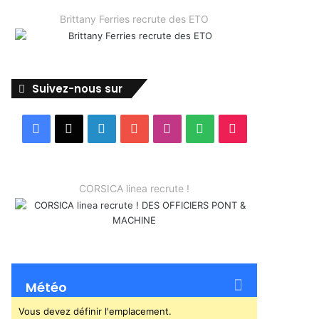
Brittany Ferries recrute des ETO
Suivez-nous sur
Facebook
X
Linkedin
YouTube
Instagram
Spotify
TikTok
CORSICA linea recrute !
Météo
Vous devez définir l'emplacement.