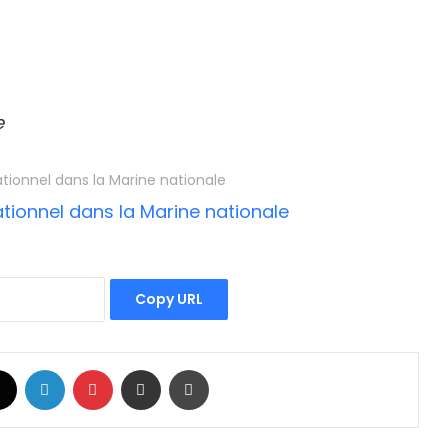
e
ationnel dans la Marine nationale
Copy URL
book
X
Linkedin
Pinterest
Partager par email
Imprimer