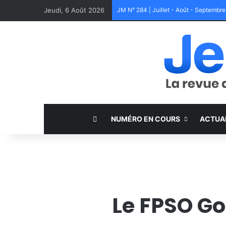
Jeudi, 6 Août 2026
JM N° 284 | Juillet - Août - Septembr
NUMÉRO EN COURS
ACTUA
Le FPSO Go