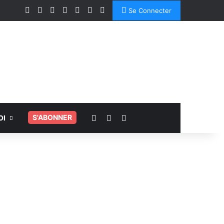
Facebook
X
Linkedin
YouTube
Instagram
Spotify
TikTok
Se Connecter
Voir votre panier
Switch skin
Rechercher
.
S'ABONNER
OI