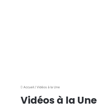
la
conférence
sur
l’adaptation
des
territoires
côtiers
Accueil
/
Vidéos à la Une
Vidéos à la Une