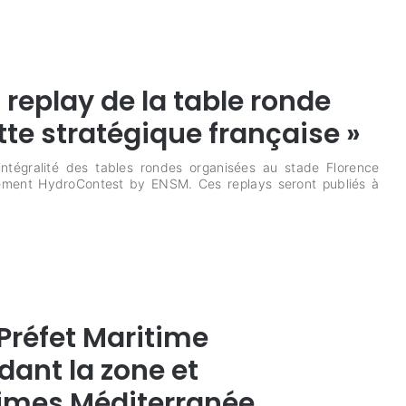
replay de la table ronde
otte stratégique française »
ntégralité des tables rondes organisées au stade Florence
vénement HydroContest by ENSM. Ces replays seront publiés à
Préfet Maritime
nt la zone et
times Méditerranée