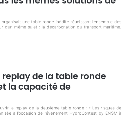
as les mêmes solutions de
organisait une table ronde inédite réunissant l’ensemble des
ur d’un même sujet : la décarbonation du transport maritime.
replay de la table ronde
et la capacité de
rir le replay de la deuxième table ronde : « Les risques de
rganisée à l’occasion de l’événement HydroContest by ENSM à