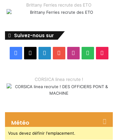
Brittany Ferries recrute des ETO
Suivez-nous sur
Facebook
X
Linkedin
YouTube
Instagram
Spotify
TikTok
CORSICA linea recrute !
Météo
Vous devez définir l'emplacement.