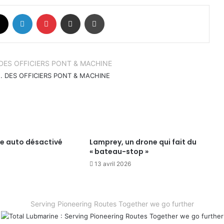
book
X
Linkedin
Pinterest
Partager par email
Imprimer
.. DES OFFICIERS PONT & MACHINE
te auto désactivé
Lamprey, un drone qui fait du
« bateau-stop »
13 avril 2026
Serving Pioneering Routes Together we go further