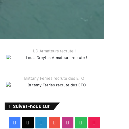
LD Armateurs recrute !
Brittany Ferries recrute des ETO
Suivez-nous sur
Facebook
X
Linkedin
YouTube
Instagram
Spotify
TikTok