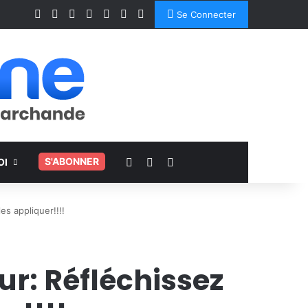
Facebook
X
Linkedin
YouTube
Instagram
Spotify
TikTok
Se Connecter
Voir votre panier
Switch skin
Rechercher
.
S'ABONNER
OI
es appliquer!!!!
ur: Réfléchissez