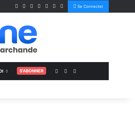
Facebook
X
Linkedin
YouTube
Instagram
Spotify
TikTok
Se Connecter
Voir votre panier
Switch skin
Rechercher
.
S'ABONNER
OI