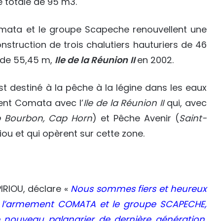
́ totale de 95 m3.
ata et le groupe Scapeche renouvellent une
nstruction de trois chalutiers hauturiers de 46
 de 55,45 m,
Ile de la Réunion
II
en 2002.
 est destiné à la pêche à la légine dans les eaux
ment Comata avec l’
Ile de la Réunion
II
qui, avec
 Bourbon,
Cap Horn
) et Pêche Avenir (
Saint-
riou et qui opèrent sur cette zone.
IRIOU, déclare «
Nous sommes fiers et heureux
c l’armement COMATA et le groupe SCAPECHE,
nouveau palangrier de dernière génération,