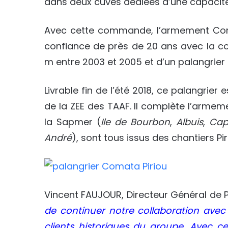
dans deux cuves dédiées d’une capacite
Avec cette commande, l’armement Com
confiance de près de 20 ans avec la co
m entre 2003 et 2005 et d’un palangrier
Livrable fin de l’été 2018, ce palangrier
de la ZEE des TAAF. Il complète l’arme
la Sapmer (
Ile de Bourbon
,
Albuis
,
Cap
André
), sont tous issus des chantiers Pi
Vincent FAUJOUR, Directeur Général de P
de continuer notre collaboration ave
clients historiques du groupe.
Avec ce 