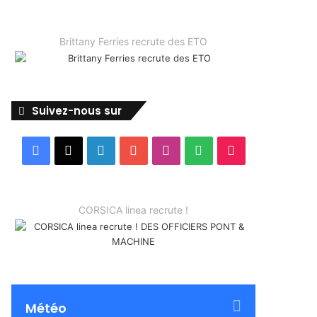
Brittany Ferries recrute des ETO
Suivez-nous sur
Facebook
X
Linkedin
YouTube
Instagram
Spotify
TikTok
CORSICA linea recrute !
Météo