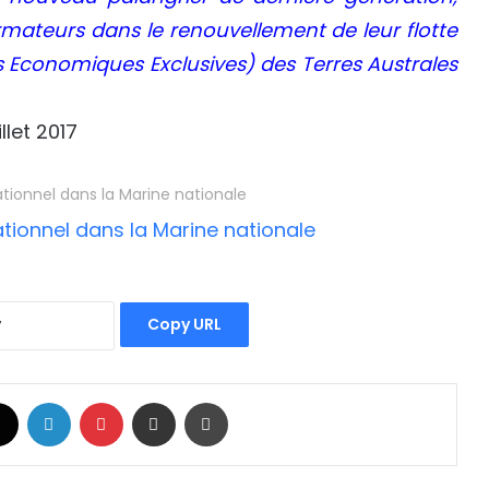
ateurs dans le renouvellement de leur flotte
nes Economiques Exclusives) des Terres Australes
llet 2017
ationnel dans la Marine nationale
Copy URL
book
X
Linkedin
Pinterest
Partager par email
Imprimer