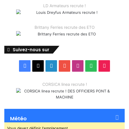
LD Armateurs recrute !
Brittany Ferries recrute des ETO
Suivez-nous sur
Facebook
X
Linkedin
YouTube
Instagram
Spotify
TikTok
CORSICA linea recrute !
Météo
Vous devez définir l'emplacement.