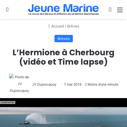
Se connecter
Switch
M
Accueil
/
Brèves
Brèves
L’Hermione à Cherbourg
(vidéo et Time lapse)
JV Dujoncquoy
7 mai 2019
Moins d’une minute