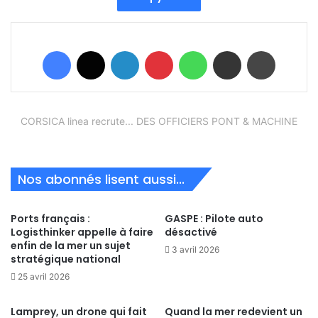
Facebook
X
Linkedin
Pinterest
WhatsApp
Partager par email
Imprimer
CORSICA linea recrute... DES OFFICIERS PONT & MACHINE
Nos abonnés lisent aussi...
Ports français :
GASPE : Pilote auto
Logisthinker appelle à faire
désactivé
enfin de la mer un sujet
3 avril 2026
stratégique national
25 avril 2026
Lamprey, un drone qui fait
Quand la mer redevient un