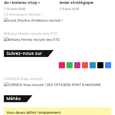
du « bateau-stop »
levier stratégique
13 avril 2026
9 avril 2026
LD Armateurs recrute !
Brittany Ferries recrute des ETO
Suivez-nous sur
TikTok
Spotify
Instagram
YouTube
Linkedin
X
Fac
CORSICA linea recrute !
Météo
Vous devez définir l'emplacement.