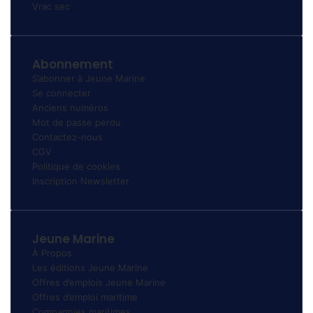
Vrac sec
Abonnement
S’abonner à Jeune Marine
Se connecter
Anciens numéros
Mot de passe perdu
Contactez-nous
CGV
Politique de cookies
Inscription Newsletter
Jeune Marine
À Propos
Les éditions Jeune Marine
Offres d’emplois Jeune Marine
Offres d’emploi maritime
Compagnies maritimes