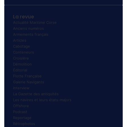
La revue
Actualité Maritime Corse
Anciens numéros
Armements français
Articles
Cabotage
Conteneurs
Croisière
Démolition
Éditorial
Flotte Française
Galerie Navigants
Interview
La Gazette des antiquités
Les navires et leurs états-majors
Offshore
Podcast
Reportage
Rétrophotos