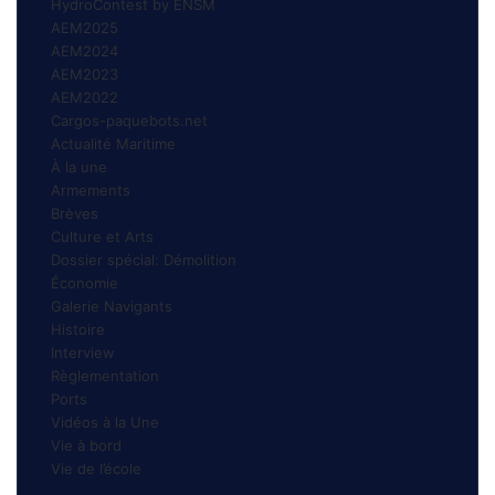
HydroContest by ENSM
AEM2025
AEM2024
AEM2023
AEM2022
Cargos-paquebots.net
Actualité Maritime
À la une
Armements
Brèves
Culture et Arts
Dossier spécial: Démolition
Économie
Galerie Navigants
Histoire
Interview
Règlementation
Ports
Vidéos à la Une
Vie à bord
Vie de l’école