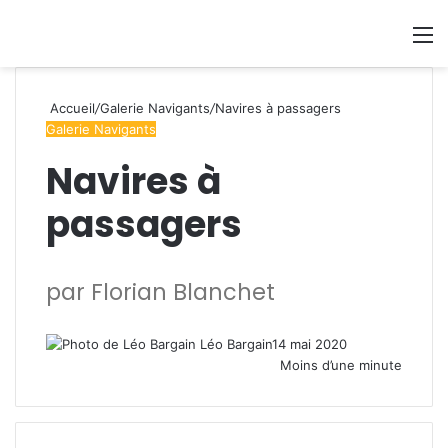
Se connecter
Switch
M
Accueil
/
Galerie Navigants
/
Navires à passagers
Galerie Navigants
Navires à
passagers
par Florian Blanchet
Léo Bargain
14 mai 2020
Moins d’une minute