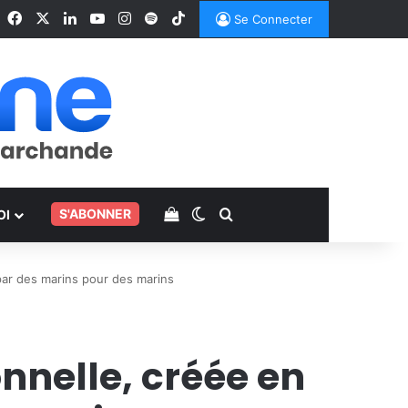
Facebook
X
Linkedin
YouTube
Instagram
Spotify
TikTok
Se Connecter
Voir votre panier
Switch skin
Rechercher
.
S'ABONNER
OI
par des marins pour des marins
onnelle, créée en