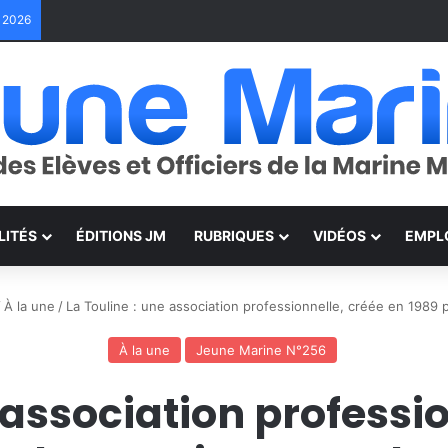
e 2026
LITÉS
ÉDITIONS JM
RUBRIQUES
VIDÉOS
EMPL
/
À la une
/
La Touline : une association professionnelle, créée en 1989 
À la une
Jeune Marine N°256
 association professi