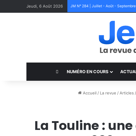
Jeudi, 6 Août 2026
JM N° 284 | Juillet - Août - Septembr
NUMÉRO EN COURS
ACTUA
Accueil
/
La revue
/
Articles
La Touline : une