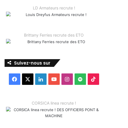
LD Armateurs recrute !
Brittany Ferries recrute des ETO
Suivez-nous sur
Facebook
X
Linkedin
YouTube
Instagram
Spotify
TikTok
CORSICA linea recrute !