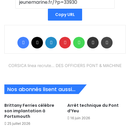
Copy URL
Facebook
X
Linkedin
Pinterest
WhatsApp
Partager par email
Imprimer
CORSICA linea recrute... DES OFFICIERS PONT & MACHINE
Nos abonnés lisent aussi...
Brittany Ferries célèbre
Arrêt technique du Pont
son implantation à
d’Yeu
Portsmouth
16 juin 2026
25 juillet 2026