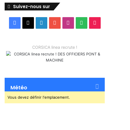
Suivez-nous sur
Facebook
X
Linkedin
YouTube
Instagram
Spotify
TikTok
CORSICA linea recrute !
Météo
Vous devez définir l'emplacement.