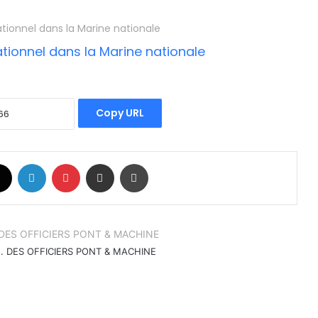
ationnel dans la Marine nationale
Copy URL
book
X
Linkedin
Pinterest
Partager par email
Imprimer
.. DES OFFICIERS PONT & MACHINE