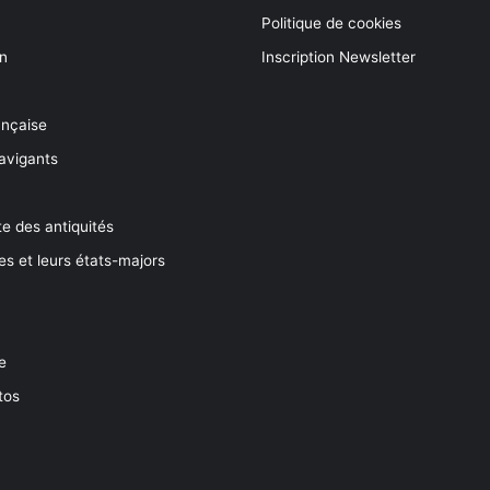
Politique de cookies
on
Inscription Newsletter
ançaise
avigants
e des antiquités
es et leurs états-majors
e
tos