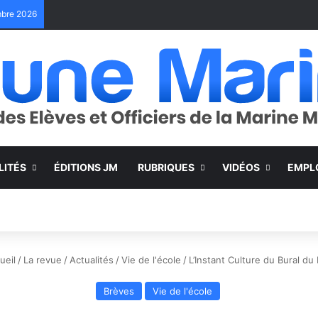
embre 2026
LITÉS
ÉDITIONS JM
RUBRIQUES
VIDÉOS
EMPL
ueil
/
La revue
/
Actualités
/
Vie de l'école
/
L’Instant Culture du Bural du
Brèves
Vie de l'école