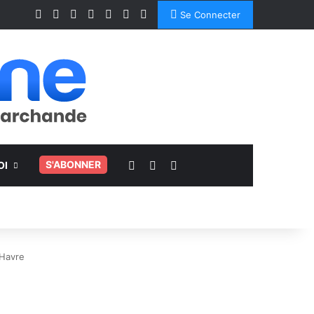
Facebook
X
Linkedin
YouTube
Instagram
Spotify
TikTok
Se Connecter
Voir votre panier
Switch skin
Rechercher
.
S'ABONNER
OI
 Havre