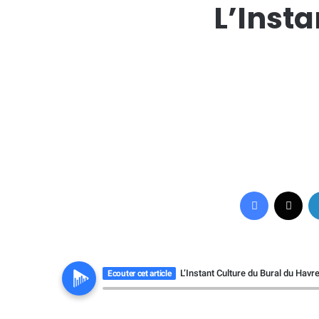
L’Inst
Facebook
X
L’Instant Culture du Bural du Havr
Ecouter cet article