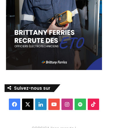
Suivez-nous sur
Facebook
X
Linkedin
YouTube
Instagram
Spotify
TikTok