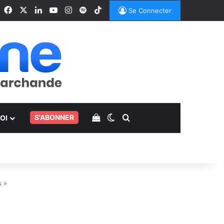
Facebook
X
Linkedin
YouTube
Instagram
Spotify
TikTok
Se Connecter
Voir votre panier
Switch skin
Rechercher
.
S'ABONNER
OI
s »