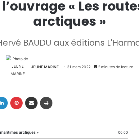
 l’ouvrage « Les rout
arctiques »
Hervé BAUDU aux éditions L'Harm
JEUNE MARINE
31 mars 2022
2 minutes de lecture
Linkedin
Pinterest
Partager par email
Imprimer
 maritimes arctiques »
00:00