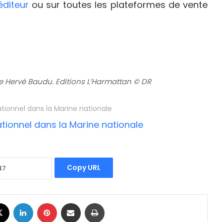
’éditeur
ou sur toutes les plateformes de vente
e Hervé Baudu. Editions L’Harmattan © DR
ationnel dans la Marine nationale
Copy URL
book
X
Linkedin
Pinterest
Partager par email
Imprimer