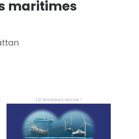
es maritimes
attan
LD Armateurs recrute !