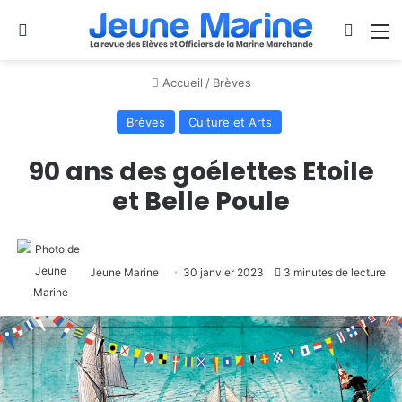
Se connecter
Switch
M
Accueil
/
Brèves
Brèves
Culture et Arts
90 ans des goélettes Etoile
et Belle Poule
Jeune Marine
30 janvier 2023
3 minutes de lecture