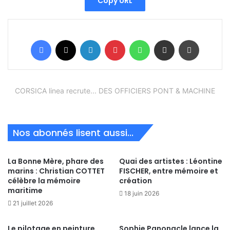
Copy URL
Facebook
X
Linkedin
Pinterest
WhatsApp
Partager par email
Imprimer
CORSICA linea recrute... DES OFFICIERS PONT & MACHINE
Nos abonnés lisent aussi...
La Bonne Mère, phare des
Quai des artistes : Léontine
marins : Christian COTTET
FISCHER, entre mémoire et
célèbre la mémoire
création
maritime
18 juin 2026
21 juillet 2026
Le pilotage en peinture
Sophie Panonacle lance la