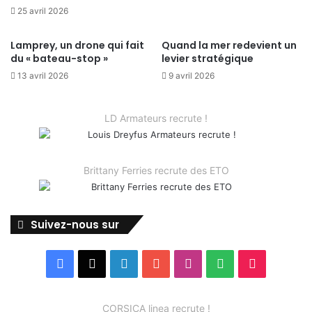
25 avril 2026
Lamprey, un drone qui fait
Quand la mer redevient un
du « bateau-stop »
levier stratégique
13 avril 2026
9 avril 2026
LD Armateurs recrute !
Brittany Ferries recrute des ETO
Suivez-nous sur
Facebook
X
Linkedin
YouTube
Instagram
Spotify
TikTok
CORSICA linea recrute !