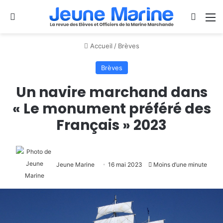
Se connecter
Switch
M
Accueil
/
Brèves
Brèves
Un navire marchand dans
« Le monument préféré des
Français » 2023
Jeune Marine
16 mai 2023
Moins d’une minute