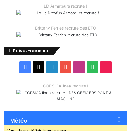
LD Armateurs recrute !
Brittany Ferries recrute des ETO
Suivez-nous sur
Facebook
X
Linkedin
YouTube
Instagram
Spotify
TikTok
CORSICA linea recrute !
Météo
Vous devez définir l'emplacement.