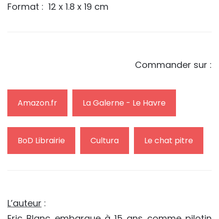
Format : ‎ 12 x 1.8 x 19 cm
Commander sur :
Amazon.fr
La Galerne - Le Havre
BoD Librairie
Cultura
Le chat pitre
L’auteur
:
Eric Blanc embarque à 15 ans comme pilotin