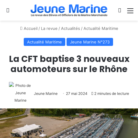
Se connecter
Switch
M
Accueil
/
La revue
/
Actualités
/
Actualité Maritime
Actualité Maritime
Jeune Marine N°273
La CFT baptise 3 nouveaux
automoteurs sur le Rhône
Jeune Marine
27 mai 2024
2 minutes de lecture