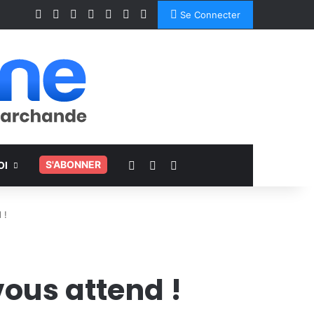
Facebook
X
Linkedin
YouTube
Instagram
Spotify
TikTok
Se Connecter
Voir votre panier
Switch skin
Rechercher
.
S'ABONNER
OI
 !
ous attend !