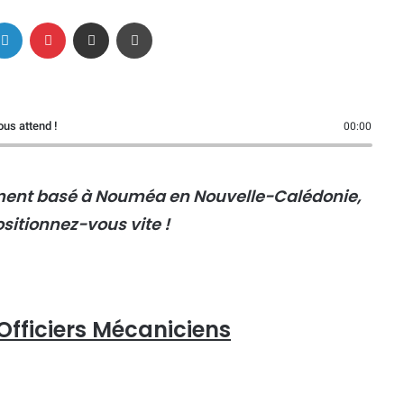
Linkedin
Pinterest
Partager par email
Imprimer
us attend !
00:00
ment basé à Nouméa en Nouvelle-Calédonie,
sitionnez-vous vite !
 Officiers Mécaniciens