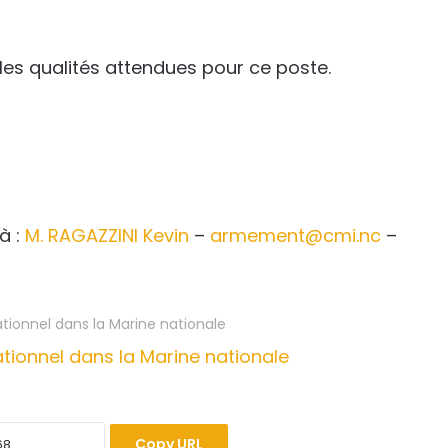
les qualités attendues pour ce poste.
à :
M. RAGAZZINI Kevin
–
armement@cmi.nc
–
ationnel dans la Marine nationale
Copy URL