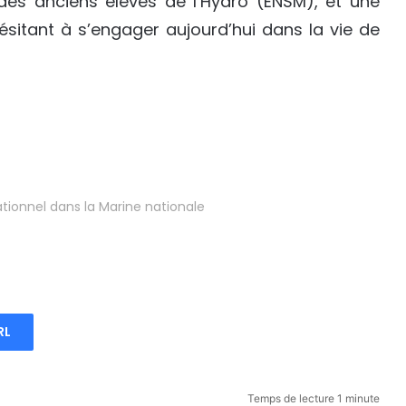
s anciens élèves de l’Hydro (ENSM), et une
ésitant à s’engager aujourd’hui dans la vie de
ationnel dans la Marine nationale
RL
Temps de lecture 1 minute