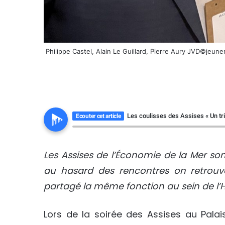
Philippe Castel, Alain Le Guillard, Pierre Aury JVD©jeune
Facebook
X
Linkedin
Pinterest
WhatsApp
Partager
Imprimer
par
email
Les coulisses des Assises « Un tr
Ecouter cet article
Les Assises de l’Économie de la Mer s
au hasard des rencontres on retrouv
partagé la même fonction au sein de l’
Lors de la soirée des Assises au Pala