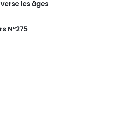
averse les âges
ors N°275