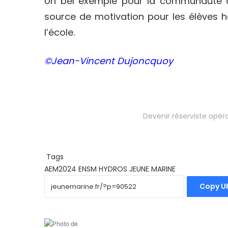
Un bel exemple pour la communauté de
source de motivation pour les élèves h
l’école.
©Jean-Vincent Dujoncquoy
Devenir réserviste opér
Tags
AEM2024
ENSM
HYDROS
JEUNE MARINE
Copy U