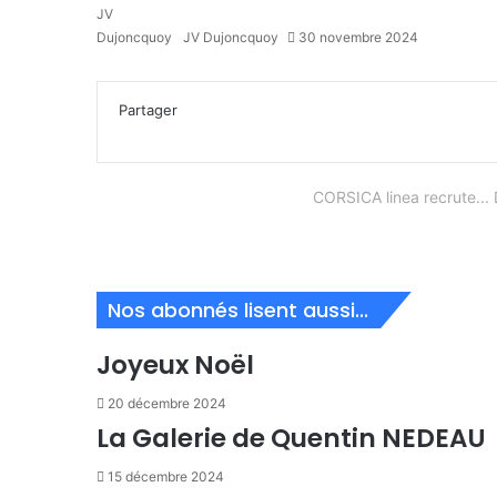
JV Dujoncquoy
30 novembre 2024
Facebook
X
Linkedin
Pinterest
WhatsApp
Partager
Imprimer
par
Partager
email
Facebook
X
Linkedin
Pinterest
WhatsApp
Partager
Imprimer
par
email
CORSICA linea recrute.
Nos abonnés lisent aussi...
Joyeux Noël
20 décembre 2024
La Galerie de Quentin NEDEAU
15 décembre 2024