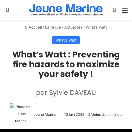
Se connecter
Switch
M
Accueil
/
La revue
/
Actualités
/
What’s Watt
What’s Watt
What’s Watt : Preventing
fire hazards to maximize
your safety !
par Sylvie DAVEAU
Jeune Marine
12 juin 2025
Moins d’une minute