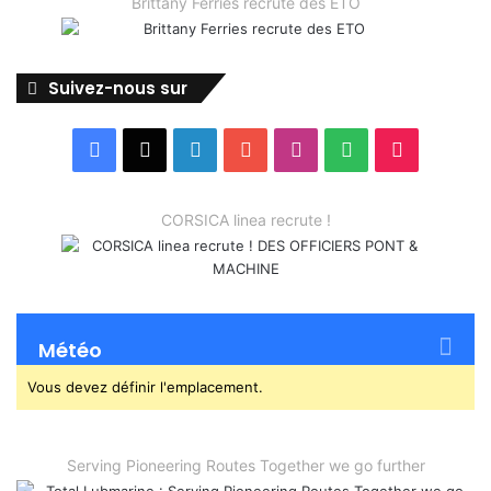
Brittany Ferries recrute des ETO
Suivez-nous sur
Facebook
X
Linkedin
YouTube
Instagram
Spotify
TikTok
CORSICA linea recrute !
Météo
Vous devez définir l'emplacement.
Serving Pioneering Routes Together we go further