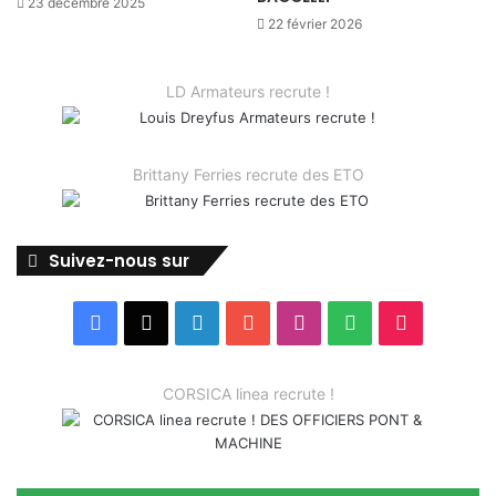
23 décembre 2025
22 février 2026
LD Armateurs recrute !
Brittany Ferries recrute des ETO
Suivez-nous sur
Facebook
X
Linkedin
YouTube
Instagram
Spotify
TikTok
CORSICA linea recrute !