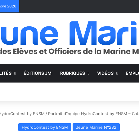
embre 2026
LITÉS
ÉDITIONS JM
RUBRIQUES
VIDÉOS
EMPL
HydroContest by ENSM
/
Portrait d’équipe HydroContest by ENSM – Cat
HydroContest by ENSM
Jeune Marine N°282