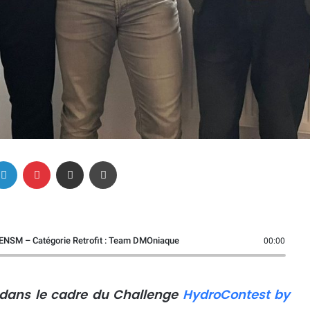
Linkedin
Pinterest
Partager par email
Imprimer
y ENSM – Catégorie Retrofit : Team DMOniaque
00:00
 dans le cadre du Challenge
HydroContest by