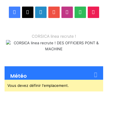
Facebook
X
Linkedin
YouTube
Instagram
Spotify
TikTok
CORSICA linea recrute !
Météo
Vous devez définir l'emplacement.