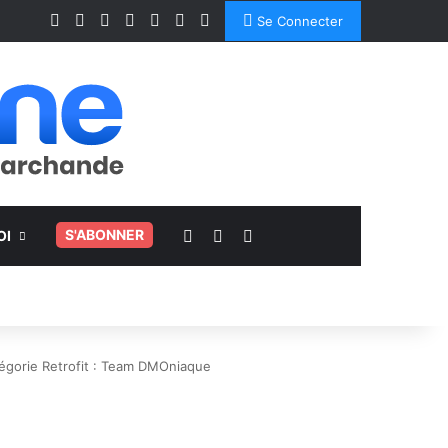
Facebook
X
Linkedin
YouTube
Instagram
Spotify
TikTok
Se Connecter
Voir votre panier
Switch skin
Rechercher
.
S'ABONNER
OI
égorie Retrofit : Team DMOniaque