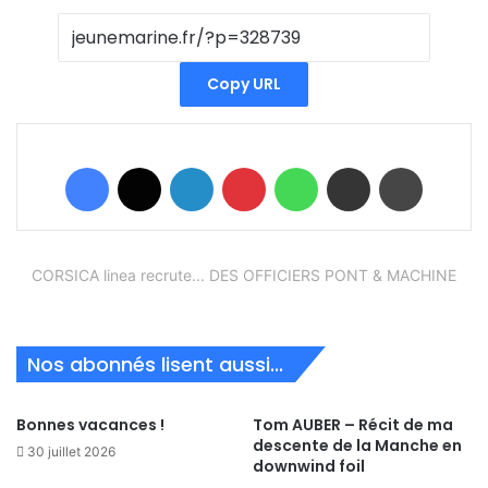
Copy URL
Facebook
X
Linkedin
Pinterest
WhatsApp
Partager par email
Imprimer
CORSICA linea recrute... DES OFFICIERS PONT & MACHINE
Nos abonnés lisent aussi...
Bonnes vacances !
Tom AUBER – Récit de ma
descente de la Manche en
30 juillet 2026
downwind foil