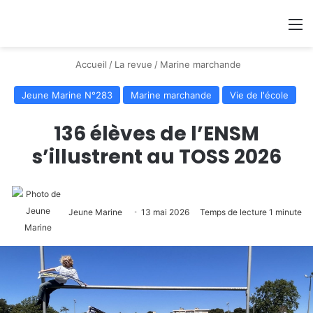
Se connecter
Switch
M
Accueil
/
La revue
/
Marine marchande
Jeune Marine N°283
Marine marchande
Vie de l'école
136 élèves de l’ENSM
s’illustrent au TOSS 2026
Jeune Marine
13 mai 2026
Temps de lecture 1 minute