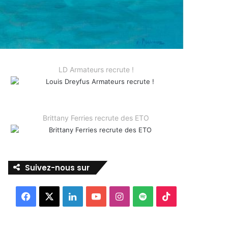
LD Armateurs recrute !
Brittany Ferries recrute des ETO
Suivez-nous sur
Facebook
X
Linkedin
YouTube
Instagram
Spotify
TikTok