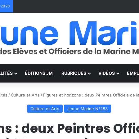
e 2026
LITÉS
ÉDITIONS JM
RUBRIQUES
VIDÉOS
EMPL
ités
/
Culture et Arts
/
Figures et horizons : deux Peintres Officiels de 
Culture et Arts
Jeune Marine N°283
ns : deux Peintres Offi