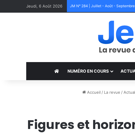
Jeudi, 6 Août 2026
JM N° 284 | Juillet - Août - Septembr
NUMÉRO EN COURS
ACTUA
Accueil
/
La revue
/
Actual
Figures et horizo