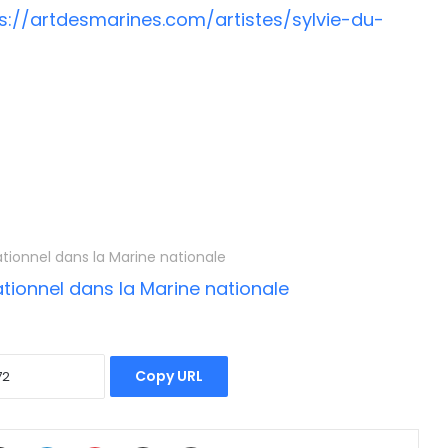
s://artdesmarines.com/artistes/sylvie-du-
ationnel dans la Marine nationale
Copy URL
book
X
Linkedin
Pinterest
Partager par email
Imprimer