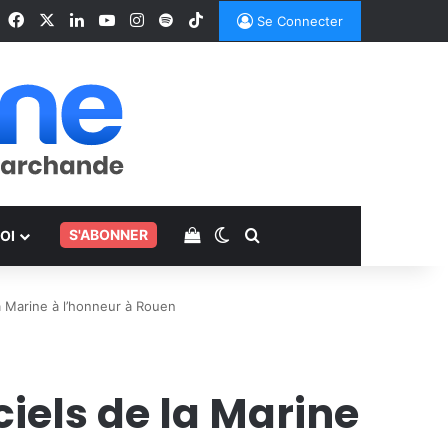
Facebook
X
Linkedin
YouTube
Instagram
Spotify
TikTok
Se Connecter
Voir votre panier
Switch skin
Rechercher
.
S'ABONNER
OI
la Marine à l’honneur à Rouen
ciels de la Marine