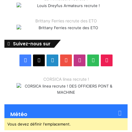
Brittany Ferries recrute des ETO
Suivez-nous sur
Facebook
X
Linkedin
YouTube
Instagram
Spotify
TikTok
CORSICA linea recrute !
Météo
Vous devez définir l'emplacement.