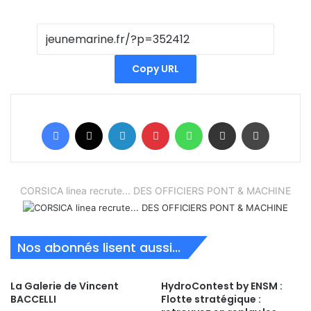
Copy URL
Facebook
X
Linkedin
Pinterest
WhatsApp
Partager par email
Imprimer
CORSICA linea recrute... DES OFFICIERS PONT & MACHINE
Nos abonnés lisent aussi...
La Galerie de Vincent
HydroContest by ENSM :
BACCELLI
Flotte stratégique :