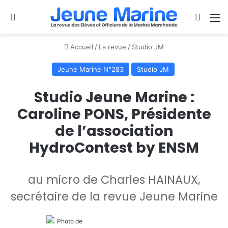
Se connecter
Switch
M
Accueil
/
La revue
/
Studio JM
Jeune Marine N°283
Studio JM
Studio Jeune Marine :
Caroline PONS, Présidente
de l’association
HydroContest by ENSM
au micro de Charles HAINAUX,
secrétaire de la revue Jeune Marine