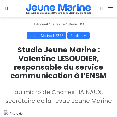
Se connecter
Switch
M
Accueil
/
La revue
/
Studio JM
Jeune Marine N°283
Studio JM
Studio Jeune Marine :
Valentine LESOUDIER,
responsable du service
communication à l’ENSM
au micro de Charles HAINAUX,
secrétaire de la revue Jeune Marine