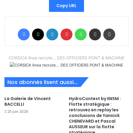
Copy URL
Facebook
X
Linkedin
Pinterest
WhatsApp
Partager par email
Imprimer
CORSICA linea recrute... DES OFFICIERS PONT & MACHINE
Nos abonnés lisent aussi...
La Galerie de Vincent
HydroContest by ENSM :
BACCELLI
Flotte stratégique :
retrouvez en replay les
25 juin 2026
conclusions de Yannick
CHENEVARD et Pascal
AUSSEUR sur la flotte
stratégique