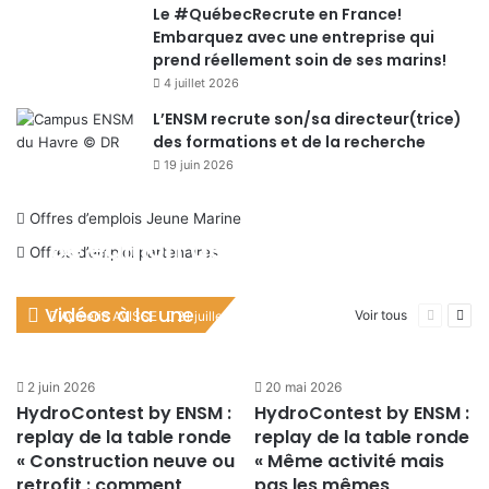
Le #QuébecRecrute en France!
Embarquez avec une entreprise qui
prend réellement soin de ses marins!
4 juillet 2026
L’ENSM recrute son/sa directeur(trice)
des formations et de la recherche
19 juin 2026
Offres d’emplois Jeune Marine
8e édition de la fête de la
Offres d’emploi partenaires
mer et des littoraux : Replay
de la conférence sur
Vidéos à la une
Page
Pag
Voir tous
Aymeric AVISSE
21 juillet 2026
précéden
suiv
l’adaptation des territoires
côtiers
2 juin 2026
20 mai 2026
HydroContest by ENSM :
HydroContest by ENSM :
replay de la table ronde
replay de la table ronde
« Construction neuve ou
« Même activité mais
retrofit : comment
pas les mêmes