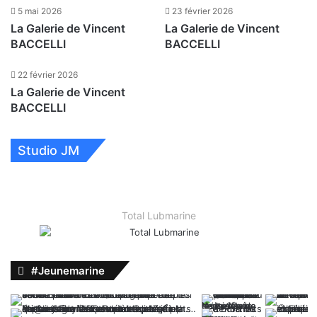
5 mai 2026
23 février 2026
La Galerie de Vincent
La Galerie de Vincent
BACCELLI
BACCELLI
22 février 2026
La Galerie de Vincent
BACCELLI
Studio JM
10 juin 2026
4 juin 2026
4 juin 2026
21 mai 2026
Studio Jeune Marine : Caroline PONS,
Studio Jeune Marine : François LAMBERT,
Studio Jeune Marine : Valentine LESOUDIER,
Studio Jeune Marine : Colomban MONNIER,
Présidente de…
Directeur Général…
responsable du…
président du…
Total Lubmarine
#Jeunemarine