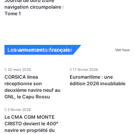
Journal de bord d’une
navigation circumpolaire :
Tome 1
Brittany Ferries célèbre
l’anniversaire de ses lignes
phares
Les armements français
Voir tous
Mathieu BURNEL
30 juin 2026
30 mars 2026
17 février 2026
CORSICA linea
Euromaritime : une
réceptionne son
édition 2026 inoubliable
deuxième navire neuf au
GNL, le Capu Rossu
2 février 2026
Le CMA CGM MONTE
CRISTO devient le 400ᵉ
navire en propriété du