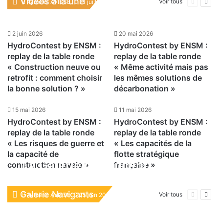
conférence sur l’adaptation
Vidéos à la une
Page
Pag
Voir tous
Aymeric AVISSE
21 juillet 2026
précéden
suiv
des territoires côtiers
2 juin 2026
20 mai 2026
HydroContest by ENSM :
HydroContest by ENSM :
replay de la table ronde
replay de la table ronde
« Construction neuve ou
« Même activité mais pas
retrofit : comment choisir
les mêmes solutions de
la bonne solution ? »
décarbonation »
15 mai 2026
11 mai 2026
HydroContest by ENSM :
HydroContest by ENSM :
replay de la table ronde
replay de la table ronde
« Les risques de guerre et
« Les capacités de la
la capacité de
flotte stratégique
La Galerie de Vincent
construction navale »
française »
BACCELLI
Galerie Navigants
Page
Pag
Voir tous
Aymeric AVISSE
25 juin 2026
précéden
suiv