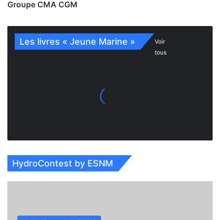
Groupe CMA CGM
Les livres « Jeune Marine »
Voir
tous
HydroContest by ESNM