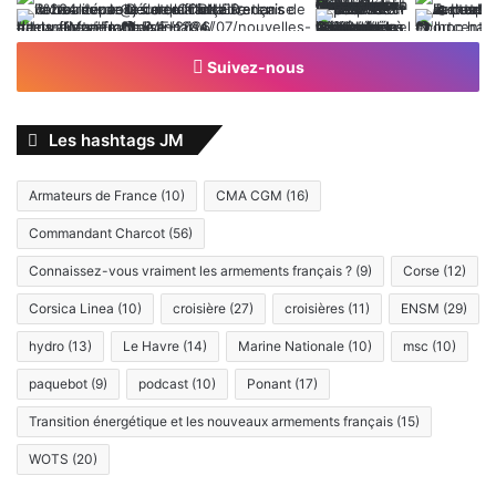
Suivez-nous
Les hashtags JM
Armateurs de France
(10)
CMA CGM
(16)
Commandant Charcot
(56)
Connaissez-vous vraiment les armements français ?
(9)
Corse
(12)
Corsica Linea
(10)
croisière
(27)
croisières
(11)
ENSM
(29)
hydro
(13)
Le Havre
(14)
Marine Nationale
(10)
msc
(10)
paquebot
(9)
podcast
(10)
Ponant
(17)
Transition énergétique et les nouveaux armements français
(15)
WOTS
(20)