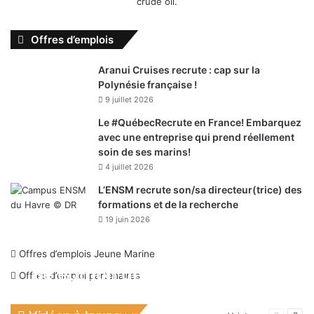
Offres d’emplois
Aranui Cruises recrute : cap sur la
Polynésie française !
9 juillet 2026
Le #QuébecRecrute en France! Embarquez
avec une entreprise qui prend réellement
soin de ses marins!
4 juillet 2026
L’ENSM recrute son/sa directeur(trice) des
formations et de la recherche
19 juin 2026
Offres d’emplois Jeune Marine
8e édition de la fête de la mer
Offres d’emploi partenaires
et des littoraux : Replay de la