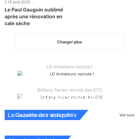
15 avril 2025
Le Paul Gauguin sublimé
après une rénovation en
cale sèche
Charger plus
LD Armateurs recrute !
Brittany Ferries recrute des ETO
La Gazette des antiquités
n°283
La Gazette des antiquités
Voir tous
Jacques Mével
18 juin 2026