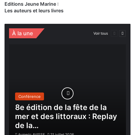
Editions Jeune Marine :
Les auteurs et leurs livres
À la une
Page
Page
Voir tous
précédente
suivan
Conférence
8e édition de la fête de la
mer et des littoraux : Replay
de la…
Aymeric AVISSE
21 juillet 2026