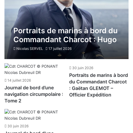
Portraits de marins à bord du
Commandant Charcot : Hugo
ANDRE – Officier Sécurité
Nicolas SERVEL
17 juillet 2026
30 juin 2026
Portraits de marins à bord
14 juillet 2026
du Commandant Charcot
Journal de bord d’une
: Gaëtan GLEMOT –
navigation circumpolaire :
Officier Expédition
Tome 2
30 juin 2026