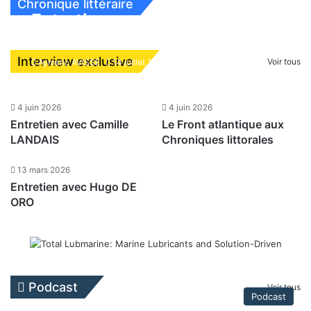
Chronique littéraire
Entretien avec Clément
8 décembre 2025
24 avril 2026
6 janvier 2026
L’Union-Castle Mail Steamship Company ou
TREHIOU
L’Orient Line
La magie d’une encyclopédie
Union-Castle Line – 3e partie
Jeune Marine N°282
Chronique littéraire
Histoire
Interview exclusive
Voir tous
Aymeric AVISSE
14 juillet 2026
4 juin 2026
4 juin 2026
Entretien avec Camille
Le Front atlantique aux
LANDAIS
Chroniques littorales
13 mars 2026
Entretien avec Hugo DE
ORO
Podcast
Voir tous
Podcast