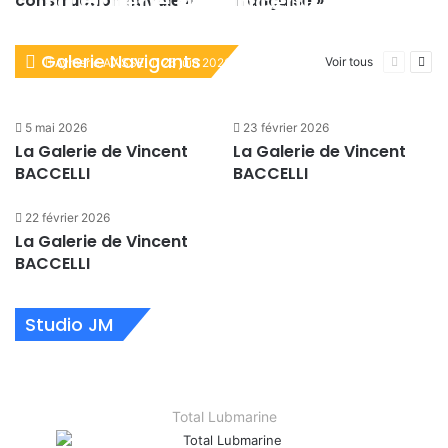
La Galerie de Vincent
construction navale »
française »
BACCELLI
Galerie Navigants
Page
Pag
Voir tous
Aymeric AVISSE
25 juin 2026
précéden
suiv
5 mai 2026
23 février 2026
La Galerie de Vincent
La Galerie de Vincent
BACCELLI
BACCELLI
22 février 2026
La Galerie de Vincent
BACCELLI
Studio JM
10 juin 2026
4 juin 2026
4 juin 2026
21 mai 2026
Studio Jeune Marine : Caroline PONS,
Studio Jeune Marine : François LAMBERT,
Studio Jeune Marine : Valentine LESOUDIER,
Studio Jeune Marine : Colomban MONNIER,
Présidente de…
Directeur Général…
responsable du…
président du…
Total Lubmarine