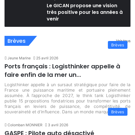
Le GICAN propose une vision
très positive pour les années à
venir
Brèves
Voir tous
Brèves
Jeune Marine
25 avril 2026
Ports français : Logisthinker appelle à
faire enfin de la mer un…
Logisthinker appelle à un sursaut stratégique pour faire de la
France une puissance maritime et portuaire pleinement
assumée. À l’approche de 2027, le think tank Logisthinker
publie 15 propositions fondatrices pour transformer les ports
français en leviers de puissance, de compétitivité, de
souveraineté et d’influence. Dans un monde marqué par…
Brèves
Colomban MONNIER
3 avril 2026
GASPE : Pilote auto désactivé