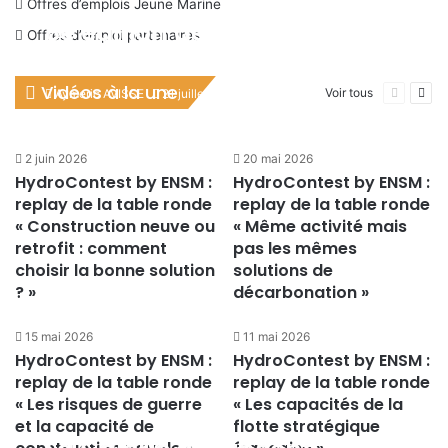
Offres d’emplois Jeune Marine
8e édition de la fête de la
Offres d’emploi partenaires
mer et des littoraux : Replay
de la conférence sur
Vidéos à la une
Page
Pag
Voir tous
Aymeric AVISSE
21 juillet 2026
précéden
suiv
l’adaptation des territoires
côtiers
2 juin 2026
20 mai 2026
HydroContest by ENSM :
HydroContest by ENSM :
replay de la table ronde
replay de la table ronde
« Construction neuve ou
« Même activité mais
retrofit : comment
pas les mêmes
choisir la bonne solution
solutions de
? »
décarbonation »
15 mai 2026
11 mai 2026
HydroContest by ENSM :
HydroContest by ENSM :
replay de la table ronde
replay de la table ronde
« Les risques de guerre
« Les capacités de la
et la capacité de
flotte stratégique