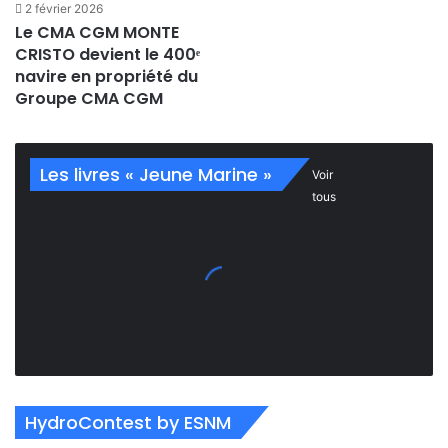
2 février 2026
Le CMA CGM MONTE
CRISTO devient le 400ᵉ
navire en propriété du
Groupe CMA CGM
Les livres « Jeune Marine »
Voir
tous
HydroContest by ESNM