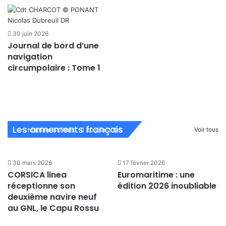
30 juin 2026
Journal de bord d’une
navigation
circumpolaire : Tome 1
Brittany Ferries célèbre
l’anniversaire de ses lignes
phares
Les armements français
Voir tous
Mathieu BURNEL
30 juin 2026
30 mars 2026
17 février 2026
CORSICA linea
Euromaritime : une
réceptionne son
édition 2026 inoubliable
deuxième navire neuf
au GNL, le Capu Rossu