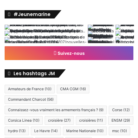
#Jeunemarine
Suivez-nous
Les hashtags JM
Armateurs de France
(10)
CMA CGM
(16)
Commandant Charcot
(56)
Connaissez-vous vraiment les armements français ?
(9)
Corse
(12)
Corsica Linea
(10)
croisière
(27)
croisières
(11)
ENSM
(29)
hydro
(13)
Le Havre
(14)
Marine Nationale
(10)
msc
(10)