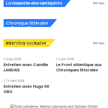
La Gazette des antiquités
Voir tous
Jacques Mével
18 juin 2026
Chronique littéraire
Entretien avec Clément
8 décembre 2025
24 avril 2026
6 janvier 2026
TREHIOU
L’Union-Castle Mail Steamship Company
L’Orient Line
La magie d’une encyclopédie
ou Union-Castle Line – 3e partie
Interview exclusive
Jeune Marine N°282
Chronique littéraire
Histoire
Voir tous
Aymeric AVISSE
14 juillet 2026
4 juin 2026
4 juin 2026
Entretien avec Camille
Le Front atlantique aux
LANDAIS
Chroniques littorales
13 mars 2026
Entretien avec Hugo DE
ORO