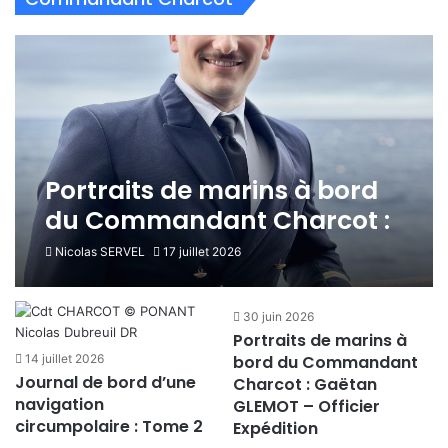
Portraits de marins à bord
du Commandant Charcot :
Hugo ANDRE – Officier
Nicolas SERVEL
17 juillet 2026
Sécurité
30 juin 2026
Portraits de marins à
14 juillet 2026
bord du Commandant
Journal de bord d’une
Charcot : Gaëtan
navigation
GLEMOT – Officier
circumpolaire : Tome 2
Expédition