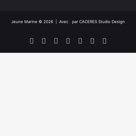
Jeune Marine © 2026 | Avec
par
CACERES Studio Design
Facebook
X
Linkedin
YouTube
Instagram
Spotify
TikTok