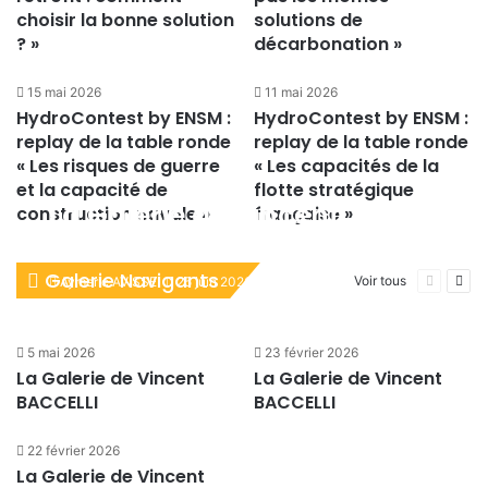
choisir la bonne solution
solutions de
? »
décarbonation »
15 mai 2026
11 mai 2026
HydroContest by ENSM :
HydroContest by ENSM :
replay de la table ronde
replay de la table ronde
« Les risques de guerre
« Les capacités de la
et la capacité de
flotte stratégique
La Galerie de Vincent
construction navale »
française »
BACCELLI
Galerie Navigants
Page
Pag
Voir tous
Aymeric AVISSE
25 juin 2026
précéden
suiv
5 mai 2026
23 février 2026
La Galerie de Vincent
La Galerie de Vincent
BACCELLI
BACCELLI
22 février 2026
La Galerie de Vincent