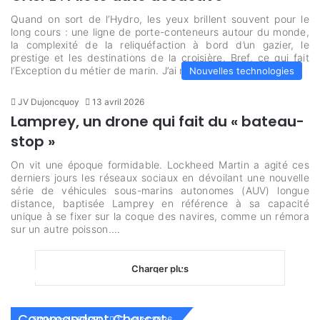
Quand on sort de l’Hydro, les yeux brillent souvent pour le
long cours : une ligne de porte-conteneurs autour du monde,
la complexité de la reliquéfaction à bord d’un gazier, le
prestige et les destinations de la croisière. Bref, ce qui fait
l’Exception du métier de marin. J’ai moi-même choisi…
Nouvelles technologies
JV Dujoncquoy
13 avril 2026
Lamprey, un drone qui fait du « bateau-
stop »
On vit une époque formidable. Lockheed Martin a agité ces
derniers jours les réseaux sociaux en dévoilant une nouvelle
série de véhicules sous-marins autonomes (AUV) longue
distance, baptisée Lamprey en référence à sa capacité
unique à se fixer sur la coque des navires, comme un rémora
sur un autre poisson.…
Charger plus
Portraits de marins à bord
du Commandant Charcot :
Hugo ANDRE – Officier
Commandant Charcot
Nicolas SERVEL
17 juillet 2026