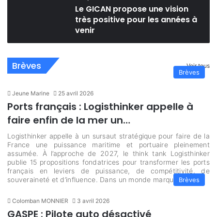
Le GICAN propose une vision
très positive pour les années à
venir
Brèves
Voir tous
Brèves
Jeune Marine
25 avril 2026
Ports français : Logisthinker appelle à
faire enfin de la mer un…
Logisthinker appelle à un sursaut stratégique pour faire de la
France une puissance maritime et portuaire pleinement
assumée. À l’approche de 2027, le think tank Logisthinker
publie 15 propositions fondatrices pour transformer les ports
français en leviers de puissance, de compétitivité, de
souveraineté et d’influence. Dans un monde marqué par…
Brèves
Colomban MONNIER
3 avril 2026
GASPE : Pilote auto désactivé