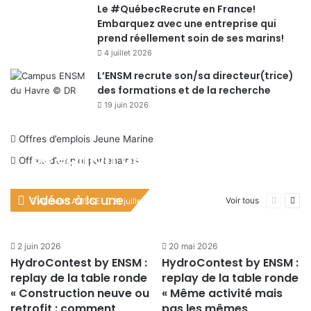
Le #QuébecRecrute en France!
Embarquez avec une entreprise qui
prend réellement soin de ses marins!
4 juillet 2026
L’ENSM recrute son/sa directeur(trice)
des formations et de la recherche
19 juin 2026
Offres d’emplois Jeune Marine
8e édition de la fête de la
Offres d’emploi partenaires
mer et des littoraux : Replay
de la conférence sur
Vidéos à la une
Page
Pag
Voir tous
Aymeric AVISSE
21 juillet 2026
précéden
suiv
l’adaptation des territoires
côtiers
2 juin 2026
20 mai 2026
HydroContest by ENSM :
HydroContest by ENSM :
replay de la table ronde
replay de la table ronde
« Construction neuve ou
« Même activité mais
retrofit : comment
pas les mêmes