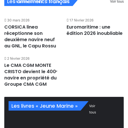
phares
Les armements français
Voir tous
Mathieu BURNEL
30 juin 2026
30 mars 2026
17 février 2026
CORSICA linea
Euromaritime : une
réceptionne son
édition 2026 inoubliable
deuxième navire neuf
au GNL, le Capu Rossu
2 février 2026
Le CMA CGM MONTE
CRISTO devient le 400ᵉ
navire en propriété du
Groupe CMA CGM
Les livres « Jeune Marine »
Voir
tous