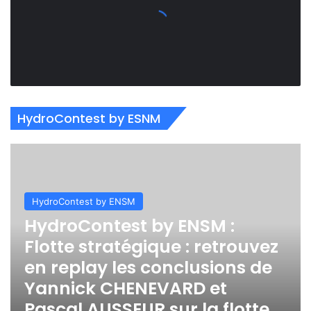
HydroContest by ESNM
HydroContest by ENSM
HydroContest by ENSM :
Flotte stratégique : retrouvez
en replay les conclusions de
Yannick CHENEVARD et
Pascal AUSSEUR sur la flotte