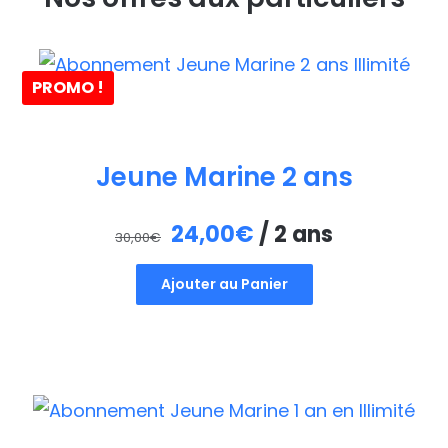
PROMO !
Jeune Marine 2 ans
Le
Le
24,00
€
/ 2 ans
30,00
€
prix
prix
Ajouter au Panier
initial
actuel
était :
est :
30,00€.
24,00€.