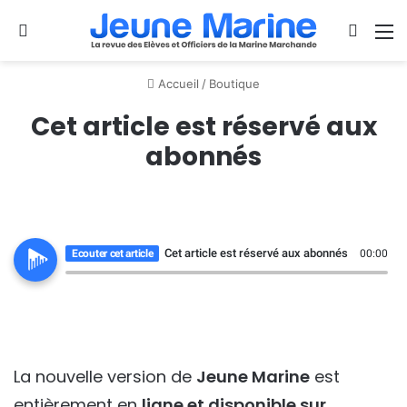
Se connecter
Switch
M
Accueil
/
Boutique
Cet article est réservé aux
abonnés
Cet article est réservé aux abonnés
Ecouter cet article
00:00
La nouvelle version de
Jeune Marine
est
entièrement en
ligne et disponible sur