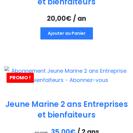
et bienfaiteurs
20,00
€
/ an
Ajouter au Panier
PROMO !
Jeune Marine 2 ans Entreprises
et bienfaiteurs
Le
Le
35,00
€
/ 2 ans
40,00
€