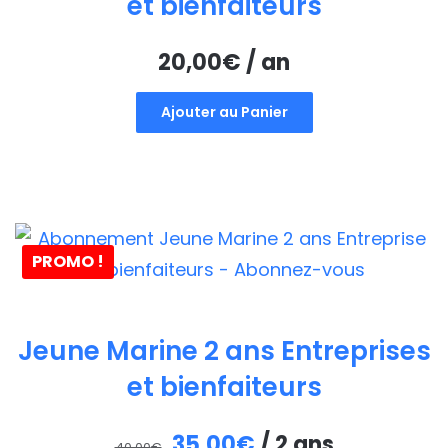
et bienfaiteurs
20,00
€
/ an
Ajouter au Panier
PROMO !
Jeune Marine 2 ans Entreprises
et bienfaiteurs
Le
Le
35,00
€
/ 2 ans
40,00
€