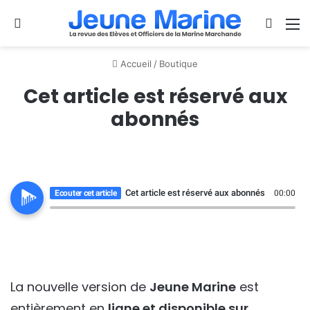
Se connecter
Switch
M
Accueil
/
Boutique
Cet article est réservé aux
abonnés
Cet article est réservé aux abonnés
Ecouter cet article
00:00
La nouvelle version de
Jeune Marine
est
entièrement en
ligne et disponible sur