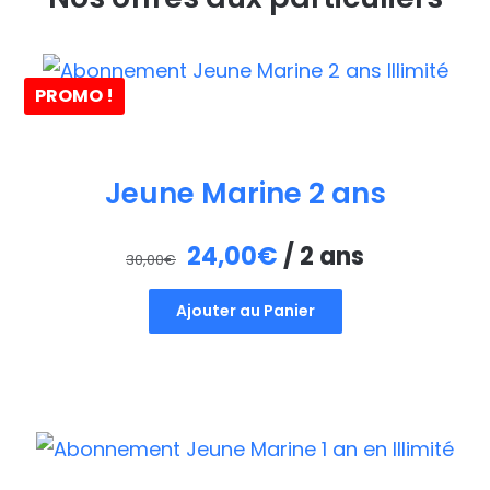
PROMO !
Jeune Marine 2 ans
Le
Le
24,00
€
/ 2 ans
30,00
€
prix
prix
Ajouter au Panier
initial
actuel
était :
est :
30,00€.
24,00€.