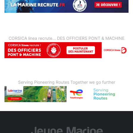
CORSICA linea recrute... DES OFFICIERS PONT & MACHINE
Serving Pioneering Routes Together we go further