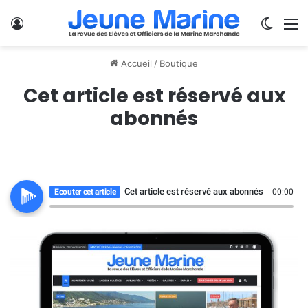
Se connecter
Switch
M
Accueil
/
Boutique
Cet article est réservé aux
abonnés
Cet article est réservé aux abonnés
Ecouter cet article
00:00