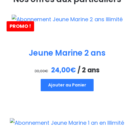
PROMO !
Jeune Marine 2 ans
Le
Le
24,00
€
/ 2 ans
30,00
€
prix
prix
Ajouter au Panier
initial
actuel
était :
est :
30,00€.
24,00€.