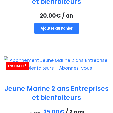
et bienfaiteurs
20,00
€
/ an
Ajouter au Panier
PROMO !
Jeune Marine 2 ans Entreprises
et bienfaiteurs
Le
Le
35,00
€
/ 2 ans
40,00
€