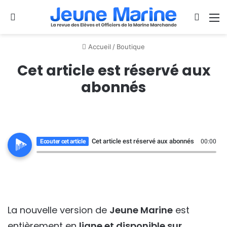
Se connecter
Switch
M
Accueil
/
Boutique
Cet article est réservé aux
abonnés
Cet article est réservé aux abonnés
Ecouter cet article
00:00
La nouvelle version de
Jeune Marine
est
entièrement en
ligne et disponible sur